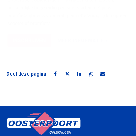
persoonlijke begeleiding en snel starten met jouw
bromfietsrijbewijs voor veilig en zelfstandig rijden op een
scooter of bromfiets.
INSCHRIJVEN
MEER INFORMATIE
Deel deze pagina
Deel deze pagina op Facebook
Deel deze pagina op X
Deel deze pagina op Linke
Deel deze pagina o
Deel deze pagin