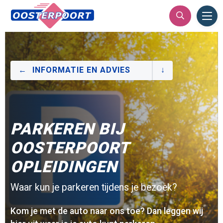
Ope
Men
INFORMATIE EN ADVIES
PARKEREN BIJ
OOSTERPOORT
OPLEIDINGEN
Waar kun je parkeren tijdens je bezoek?
Kom je met de auto naar ons toe? Dan leggen wij