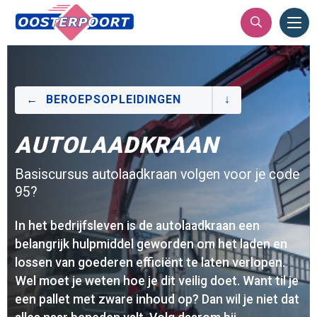
Ope
Men
BEROEPSOPLEIDINGEN
AUTOLAADKRAAN
Basiscursus autolaadkraan volgen voor je code
95?
In het bedrijfsleven is de autolaadkraan een
belangrijk hulpmiddel geworden om het laden en
lossen van goederen efficiënt te laten verlopen.
Wel moet je weten hoe je dit veilig doet. Want til je
een pallet met zware inhoud op? Dan wil je niet dat