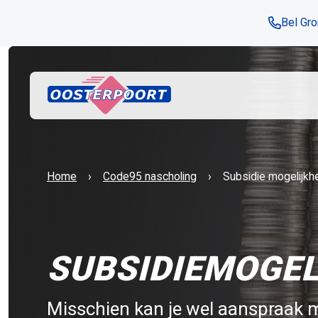
Bel Gr
Huidige:
Home
Code95 nascholing
Subsidie mogelijkh
SUBSIDIEMOGE
Misschien kan je wel aanspraak 