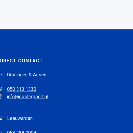
DIRECT CONTACT
Groningen & Assen
050 313 1330
info@oosterpoort.nl
Leeuwarden
058 288 0004