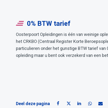
0% BTW tarief
Oosterpoort Opleidingen is één van weinige oplei
het CRKBO (Centraal Register Korte Beroepsople
particulieren onder het gunstige BTW tarief van 
opleiding maar u bent ook verzekerd van een be
Deel deze pagina
Deel deze pagina op Face
Deel deze pagina op
Deel deze pagi
Deel dez
Dee