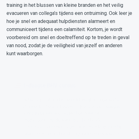
training in het blussen van kleine branden en het veilig
evacueren van collega’s tijdens een ontruiming. Ook leer je
hoe je snel en adequaat hulpdiensten alarmeert en
communiceert tijdens een calamiteit. Kortom, je wordt
voorbereid om snel en doeltreffend op te treden in geval
van nood, zodat je de veiligheid van jezelf en anderen
kunt waarborgen.
1-daagse BHV cursus
Het is verplicht om binnen elk bedrijf of organisatie 1
of meer BHV'ers te hebben. Tijdens onze 1-daagse
BHV cursus leer je effectief handelen bij
noodsituaties op de werkvloer. Een BHV'er
(bedrijfshulpverlener) is getraind om in te grijpen bij
calamiteiten zoals brand, ongevallen en evacuaties.