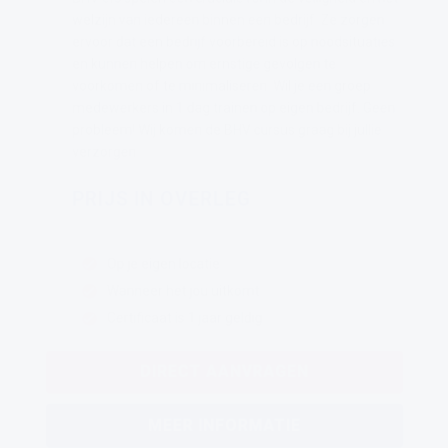
welzijn van iedereen binnen een bedrijf. Ze zorgen
ervoor dat een bedrijf voorbereid is op noodsituaties
en kunnen helpen om ernstige gevolgen te
voorkomen of te minimaliseren. Wil je een groep
medewerkers in 1 dag trainen op eigen bedrijf. Geen
probleem! Wij komen de BHV cursus graag bij jullie
verzorgen.
PRIJS IN OVERLEG
Op je eigen locatie
Wanneer het jou uitkomt
Certificaat is 1 jaar geldig
DIRECT AANVRAGEN
MEER INFORMATIE