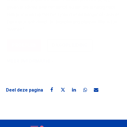
geven je advies over het aantal lessen die je nodig hebt.
Heb je al ervaring met het rijden met aanhanger of caravan.
Dan kan je ook direct de dagopleiding plannen. Wat wil je
plannen?
PROEFLES
DAGOPLEIDING
MEER INFORMATIE
Deel deze pagina
Deel deze pagina op Facebook
Deel deze pagina op X
Deel deze pagina op Linke
Deel deze pagina o
Deel deze pagin