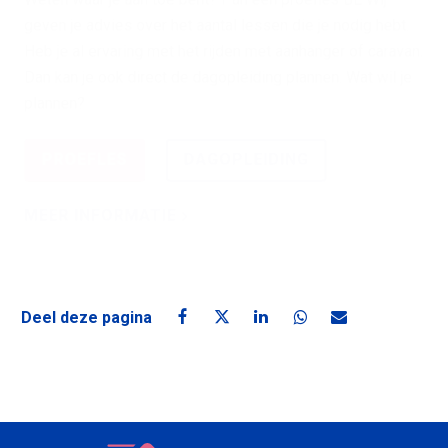
geven je advies over het aantal lessen die je nodig hebt.
Heb je al ervaring met het rijden met aanhanger of caravan.
Dan kan je ook direct de dagopleiding plannen. Wat wil je
plannen?
PROEFLES
DAGOPLEIDING
MEER INFORMATIE
Deel deze pagina
Deel deze pagina op Facebook
Deel deze pagina op X
Deel deze pagina op Linke
Deel deze pagina o
Deel deze pagin