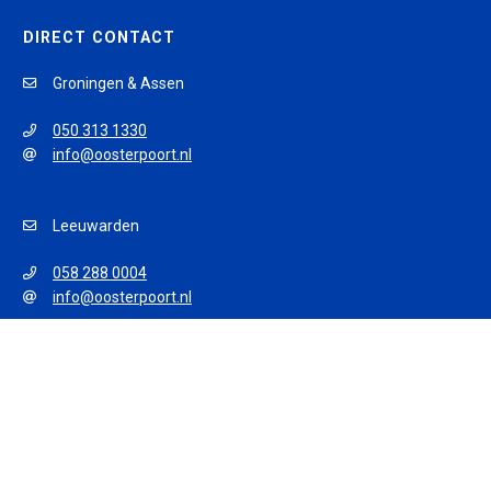
DIRECT CONTACT
Groningen & Assen
050 313 1330
info@oosterpoort.nl
Leeuwarden
058 288 0004
info@oosterpoort.nl
© 2026 Oosterpoort Opleidingen
Algemene voorwaarden
Privacy policy
Disclaimer
Sitemap
Powered by iWink