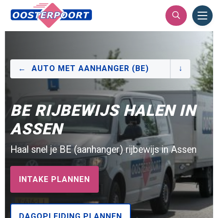
Ope
Men
AUTO MET AANHANGER (BE)
BE RIJBEWIJS HALEN IN
ASSEN
Haal snel je BE (aanhanger) rijbewijs in Assen
INTAKE PLANNEN
DAGOPLEIDING PLANNEN