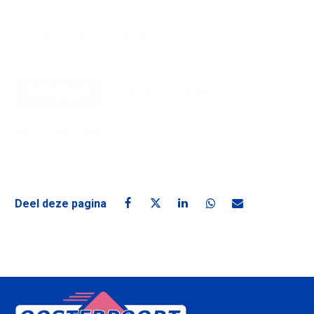
Heb je al ervaring met het rijden met aanhanger of caravan.
Dan kan je ook direct de dagopleiding plannen. Wat wil je
plannen?
PROEFLES
DAGOPLEIDING
MEER INFORMATIE
Deel deze pagina
Deel deze pagina op Facebook
Deel deze pagina op X
Deel deze pagina op Linke
Deel deze pagina o
Deel deze pagin