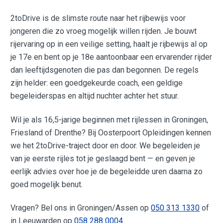
2toDrive is de slimste route naar het rijbewijs voor
jongeren die zo vroeg mogelijk willen rijden. Je bouwt
rijervaring op in een veilige setting, haalt je rijbewijs al op
je 17e en bent op je 18e aantoonbaar een ervarender rijder
dan leeftijdsgenoten die pas dan begonnen. De regels
zijn helder: een goedgekeurde coach, een geldige
begeleiderspas en altijd nuchter achter het stuur.
Wil je als 16,5-jarige beginnen met rijlessen in Groningen,
Friesland of Drenthe? Bij Oosterpoort Opleidingen kennen
we het 2toDrive-traject door en door. We begeleiden je
van je eerste rijles tot je geslaagd bent — en geven je
eerlijk advies over hoe je de begeleidde uren daarna zo
goed mogelijk benut.
Vragen? Bel ons in Groningen/Assen op
050 313 1330
of
in Leeuwarden op
058 288 0004
.