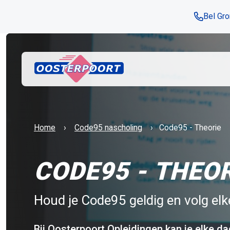
Bel Gr
Huidige:
Home
Code95 nascholing
​Code95 - Theorie
CODE95 - THEO
Houd je Code95 geldig en volg elk
Bij Oosterpoort Opleidingen kan je elke da