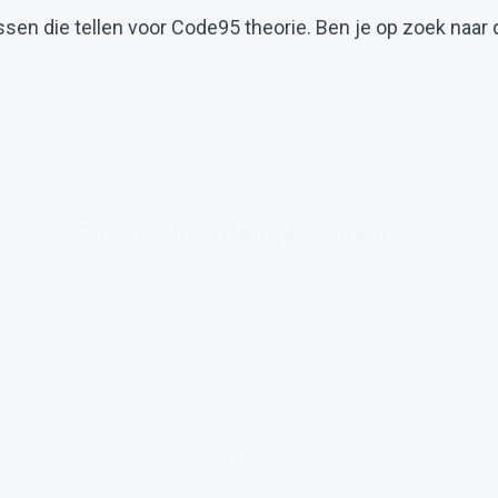
en die tellen voor Code95 theorie. Ben je op zoek naar d
Code95 - VCA Opleidingen
VCA staat voor Veiligheid, gezondheid en
milieu Checklist Aannemers. Met deze
checklist wordt aangetoond dat er wordt
voldaan aan de wet- en regelgeving zoals de
ARBO wet. Stelt jouw werkgever, of de
bedrijven waar je op klus gaat, het verplicht
om je VCA-certificaat op zak te hebben? Wij
helpen je graag snel aan je VCA-certificaat!