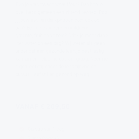
Ben je vrachtwagenchauffeur? Dan heb je
over het algemeen een zittend beroep. Pas
jij jouw eet- en drinkpatroon daar ook op
aan? Eet je gevarieerd en voldoende
groente, fruit en vezels? Drink je meer dan 2
liter water op een dag? Wij weten als geen
ander dat een gezonde leeftijd best lastig
kan zijn en helpen je daarom graag. Neem je
eigen leefstijl onder de loep tijdens de
cursus Leefstijl en gezond op weg.
VANAF € 209,50
Cursus van 1 dag
7 uren Code95