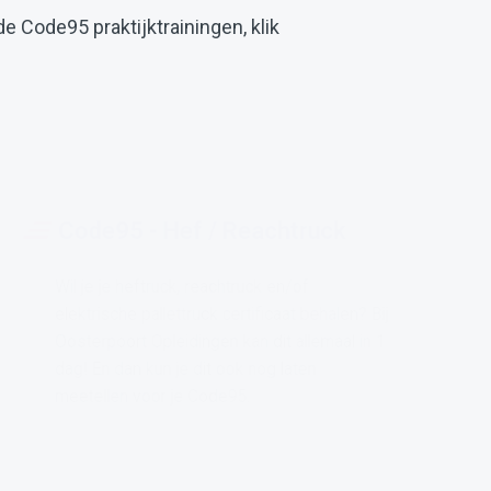
e Code95 praktijktrainingen, klik
Code95 - Hef / Reachtruck
Wil je je heftruck, reachtruck en/of
elektrische pallettruck certificaat behalen? Bij
Oosterpoort Opleidingen kan dit allemaal in 1
dag! En dan kun je dit ook nog laten
meetellen voor je Code95.