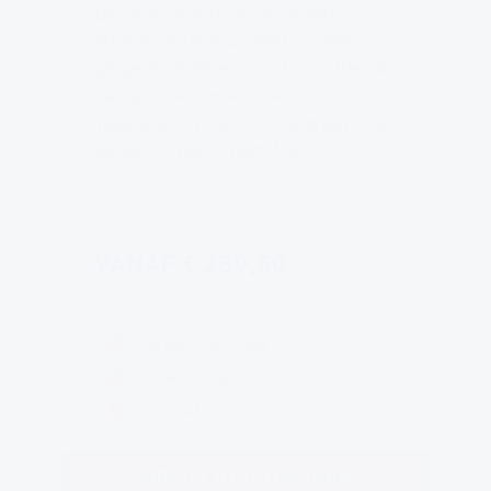
Ben jij een chauffeur die (dagelijks)
afvalstoffen transporteert? En herken jij
giftige afvalstoffen? Of afvalstoffen die op
een speciale manier moeten worden
ingezameld? Wij leren het je graag bij de
cursus Vervoer afvalstoffen.
VANAF € 239,50
Cursus van 1 dag
7 uren Code95
Inclusief lunch
DIRECT INSCHRIJVEN