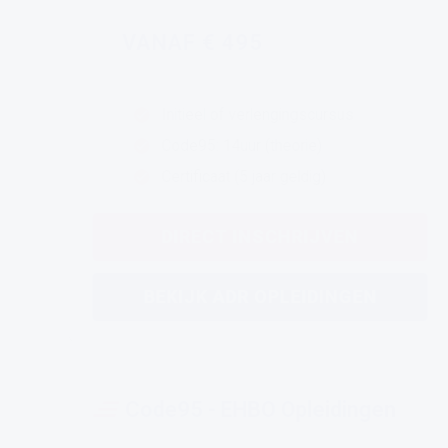
VANAF € 495
Initieel of verlengingscursus
Code95: 14uur (theorie)
Certificaat (5 jaar geldig)
DIRECT INSCHRIJVEN
BEKIJK ADR OPLEIDINGEN
Code95 - EHBO Opleidingen