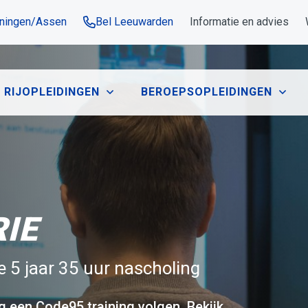
oningen/Assen
Bel Leeuwarden
Informatie en advies
RIJOPLEIDINGEN
BEROEPSOPLEIDINGEN
RIE
e 5 jaar 35 uur nascholing
g een Code95 training volgen. Bekijk