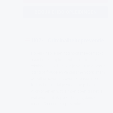
BEKIJK EHBO OPLEIDINGEN
U07-1 Criminaliteitspreventie
Hopelijk heb je het nog nooit meegemaakt,
maar hoe kun jij het beste schade door
criminaliteit, diefstal van je voertuig of van je
lading of fraude en vandalisme voorkomen?
Je wilt er liever niet over nadenken maar
toch is het fijn dat je weet hoe je het kunt
voorkomen én wat je moet doen als het je
wel overkomt. Wij leren het je tijdens de
cursus Criminaliteitspreventie.