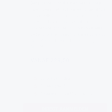
Ben jij beroepschauffeur en weet je wat je
moet doen in het geval van een ongeval? De
cursus EHBO voor chauffeurs is specifiek
ontwikkeld voor beroepschauffeurs
(vrachtwagenchauffeurs of buschauffeurs).
Deze cursus telt daarom ook mee voor 7 uur
Code95 voor de verplichte nascholing
Code95.
VANAF 229,50
Cursus van 1 dag
7 uren Code95
Reanimeren en AED gebruiken
DIRECT AANMELDEN