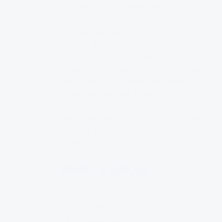
Wanneer je buschauffeur bent, sta je
dagelijks in contact met mensen. Waar
mensen elkaar treffen, kan er wrijving
ontstaan. Dit kan komen door stress,
frustratie, miscommunicatie of onbegrip. Als
beroeps vrachtwagenchauffeur zit je vaak
lang en alleen in je cabine. Maar wanneer je
andere mensen treft op een laad- of
losstation, kan er ook iets voorvallen. Bij
deze cursus leren wij je hoe je in zo'n situatie
moet handelen om het niet verder te laten
escaleren.
VANAF € 209,50
Cursus van 1 dag
7 uren Code95