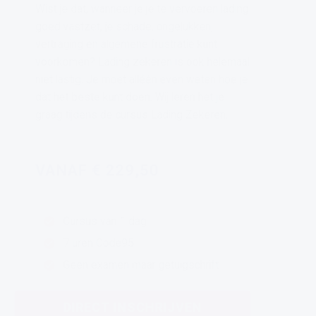
Wist je dat, wanneer je je te vervoeren lading
goed vastzet, je schade, ongelukken,
vertraging en algemene frustratie kunt
voorkomen? Lading zekeren is ook helemaal
niet lastig. Je moet alléén even weten hoe je
dat het beste kunt doen. Wij leren het je
graag tijdens de cursus Lading Zekeren.
VANAF € 229,50
Cursus van 1 dag
7 uren Code95
Geen examen maar getuigschrift
DIRECT INSCHRIJVEN