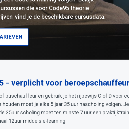
cursussen die voor Code95 theorie
rijven' vind je de beschikbare cursusdata.
TARIEVEN
 - verplicht voor beroepschauffeu
f buschauffeur en gebruik je het rijbewijs C of D voor 
houden moet je elke 5 jaar 35 uur nascholing volgen. Je
e 35uur scholing moet ten minste 7 uur een praktijktrain
al 12uur middels e-learning.