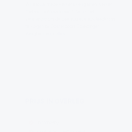
Wil jij jouw medewerkers veilig laten werken
met een autolaadkraan? Dan is het
verstandig om de basiscursus autolaadkraan
te volgen bij Oosterpoort Opleidingen.
Veiligheid voor alles!
PRIJS IN OVERLEG
Incompany
Cursus op maat mogelijk