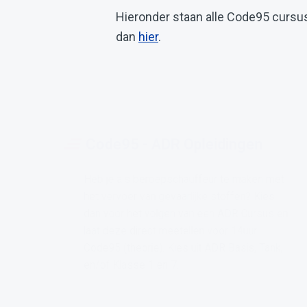
Hieronder staan alle Code95 cursuss
dan
hier
.
Code95 - ADR Opleidingen
Heb je als beroepschauffeur te maken met
het vervoer van gevaarlijke stoffen? Kies
dan voor het volgen van een ADR Cursus en
laat deze direct meetellen voor 14uur
Code95 (theorie). Kies uit ADR Basis, Tank,
en/of Klasse 1 en 7.