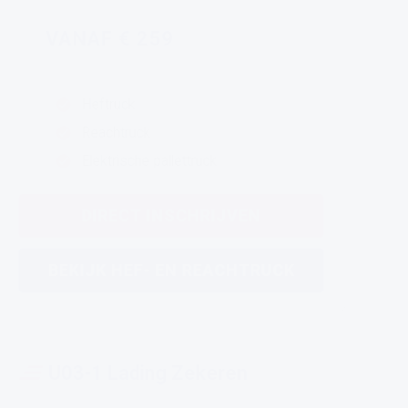
VANAF € 259
Heftruck
Reachtruck
Elektrische pallettruck
DIRECT INSCHRIJVEN
BEKIJK HEF- EN REACHTRUCK
U03-1 Lading Zekeren