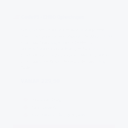
Code95 - EHBO Opleidingen
Ben jij beroepschauffeur en weet je wat je moet
doen in het geval van een ongeval? De cursus EHBO
voor chauffeurs is specifiek ontwikkeld voor
beroepschauffeurs (vrachtwagenchauffeurs of
buschauffeurs). Deze cursus telt daarom ook mee
voor 7 uur Code95 voor de verplichte nascholing
Code95.
VANAF 229,50
Cursus van 1 dag
7 uren Code95
Reanimeren en AED gebruiken