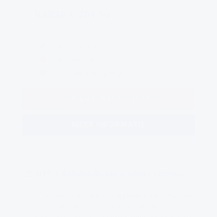
VANAF € 209,50
Cursus van 1 dag
7 uren Code95
Certificaat 5 jaar geldig
DIRECT INSCHRIJVEN
MEER INFORMATIE
U17-1 Autolaadkraan (Laden / Lossen)
Wil jij jouw medewerkers veilig laten werken met een
autolaadkraan? Dan is het verstandig om de
basiscursus autolaadkraan te volgen bij Oosterpoort