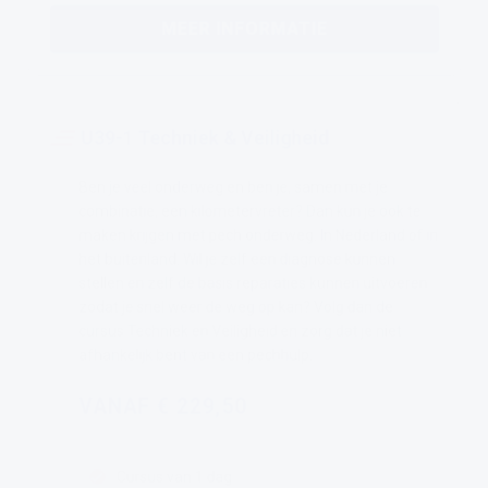
MEER INFORMATIE
U39-1 Techniek & Veiligheid
Ben je veel onderweg en ben je, samen met je
combinatie, een kilometervreter? Dan kun je ook te
maken krijgen met pech onderweg. In Nederland of in
het buitenland. Wil je zelf een diagnose kunnen
stellen en zelf de basis reparaties kunnen uitvoeren
zodat je snel weer de weg op kan? Volg dan de
cursus Techniek en Veiligheid en zorg dat je niet
afhankelijk bent van een pechhulp.
VANAF € 229,50
Cursus van 1 dag