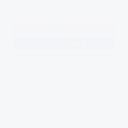
7 uren Code95
Te volgen in Groningen, Assen en Leeuwarden
DIRECT INSCHRIJVEN
MEER INFORMATIE
U46-1 Vervoer van personen met een
handicap
Tijdens een cursus voor het vervoeren van personen
met een handicap leer je een breed scala aan
vaardigheden en kennis die essentieel zijn om op een
veilige, respectvolle en comfortabele manier
personen met een beperking te vervoeren.