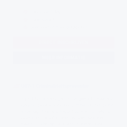
Cursus van 1 dag
7 uren Code95
Geen examen maar getuigschrift
DIRECT INSCHRIJVEN
MEER INFORMATIE
U07-1 Criminaliteitspreventie
Hopelijk heb je het nog nooit meegemaakt, maar hoe
kun jij het beste schade door criminaliteit, diefstal van
je voertuig of van je lading of fraude en vandalisme
voorkomen? Je wilt er liever niet over nadenken
maar toch is het fijn dat je weet hoe je het kunt