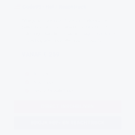
Code95 - Hef / Reachtruck
Wil je je heftruck, reachtruck en/of elektrische
pallettruck certificaat behalen? Bij Oosterpoort
Opleidingen kan dit allemaal in 1 dag! En dan kun je
dit ook nog laten meetellen voor je Code95.
VANAF € 259
Heftruck
Reachtruck
Elektrische pallettruck
DIRECT INSCHRIJVEN
BEKIJK HEF- EN REACHTRUCK