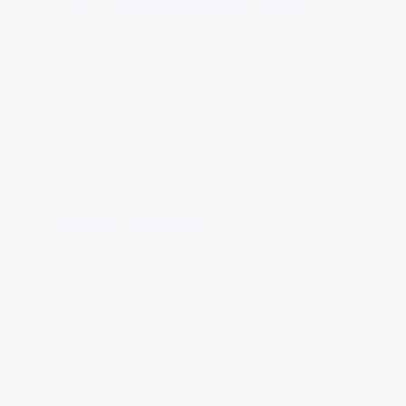
U37-1 Veilig werken langs de weg
Voer je regelmatig werk uit langs de weg? Dat is niet
zonder gevaar. Je moet je aandacht verdelen tussen
het werk dat je uitvoert én het langsrazende verkeer.
Dubbel goed opletten dus. De cursus Veilig werken
langs de weg van Oosterpoort Opleidingen is speciaal
ontwikkeld voor medewerkers die regelmatig langs
of op de weg werken of werkzaamheden
coördineren.
VANAF € 229,50
Cursus van 1 dag
Praktijk en theorie gedeelte
Maandelijks te volgen in Assen
DIRECT INSCHRIJVEN