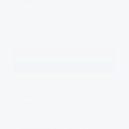
VANAF € 219,50
Cursus van 1 dag
7 uren Code95
Veilig en respectvolle vaardigheden
DIRECT INSCHRIJVEN
MEER INFORMATIE
U47-1 Verkeerseducatie (Update wet- en
regelgeving)
Wij kunnen ons voorstellen dat, wanneer je al jaren
chauffeur bent, je je als een vis in het water voelt op
de weg tussen ander verkeer. Toch kunnen