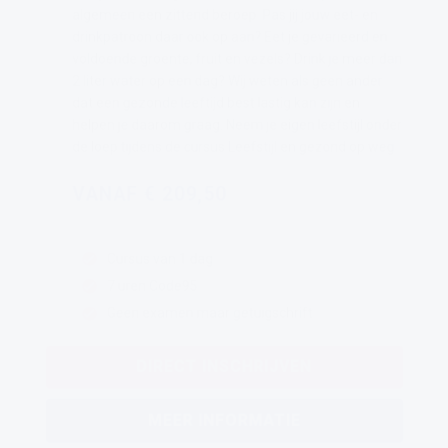
algemeen een zittend beroep. Pas jij jouw eet- en
drinkpatroon daar ook op aan? Eet je gevarieerd en
voldoende groente, fruit en vezels? Drink je meer dan
2 liter water op een dag? Wij weten als geen ander
dat een gezonde leeftijd best lastig kan zijn en
helpen je daarom graag. Neem je eigen leefstijl onder
de loep tijdens de cursus Leefstijl en gezond op weg.
VANAF € 209,50
Cursus van 1 dag
7 uren Code95
Geen examen maar getuigschrift
DIRECT INSCHRIJVEN
MEER INFORMATIE