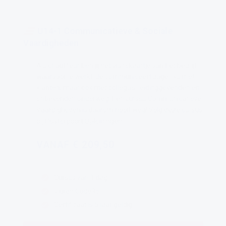
U14-1 Communicatieve & Sociale
Vaardigheden
Als chauffeur ben jij het visitekaartje van het bedrijf
waarvoor je werkt. Je communiceert dagelijks met
klanten, maar ook met collega’s, leidinggevenden en
onbekenden onderweg. Een cursus Communicatieve
Vaardigheden is daarom nooit weg! Volg deze cursus
bij Oosterpoort Opleidingen.
VANAF € 209,50
Cursus van 1 dag
7 uren Code95
Certificaat is 5 jaar geldig