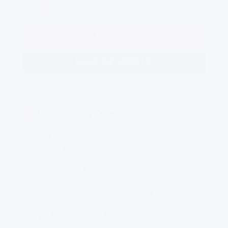
Inclusief lunch
DIRECT INSCHRIJVEN
MEER INFORMATIE
U03-1 Lading Zekeren
Wist je dat, wanneer je je te vervoeren lading goed
vastzet, je schade, ongelukken, vertraging en
algemene frustratie kunt voorkomen? Lading
zekeren is ook helemaal niet lastig. Je moet alléén
even weten hoe je dat het beste kunt doen. Wij leren
het je graag tijdens de cursus Lading Zekeren.
VANAF € 229,50