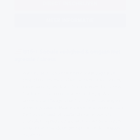
DIRECT INSCHRIJVEN
MEER INFORMATIE
U15-1 Sociale veiligheid & omgaan met
agressie / stress
Wanneer je buschauffeur bent, sta je dagelijks in
contact met mensen. Waar mensen elkaar treffen,
kan er wrijving ontstaan. Dit kan komen door stress,
frustratie, miscommunicatie of onbegrip. Als
beroeps vrachtwagenchauffeur zit je vaak lang en
alleen in je cabine. Maar wanneer je andere mensen
treft op een laad- of losstation, kan er ook iets
voorvallen. Bij deze cursus leren wij je hoe je in zo'n
situatie moet handelen om het niet verder te laten
escaleren.