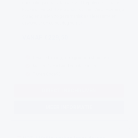
nascholingscursus dan ook zelf bepalen, er is ruime
keuze uit verschillende onderwerpen. Wij adviseren je
graag en stellen zo gezamenlijk een leerzame en
afwisselende cursusdag samen.
VANAF €229,50
Geschikt voor (grote) groepen chauffeurs
Kies zelf de inhoud van de cursus
7 uren Code95
DIRECT INSCHRIJVEN
MEER INFORMATIE