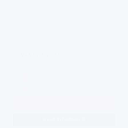
Als beroepschauffeur ben je veel bij de weg. Het is
dan wel zo fijn dat je vaardigheden en technieken
beheerst die gericht zijn op het efficiënter en
effectiever uitvoeren van jouw ritten. Neem
bijvoorbeeld het plannen van je route middels
navigatie.
VANAF € 209,50
7 uren code 95
Inclusief lunch
Geen examen maar getuigschrift
DIRECT INSCHRIJVEN
MEER INFORMATIE