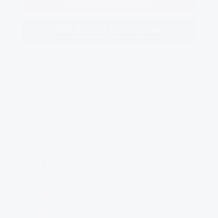
DIRECT AANMELDEN
BEKIJK EHBO OPLEIDINGEN
U02-2 Vervoer afvalstoffen
Ben jij een chauffeur die (dagelijks) afvalstoffen
transporteert? En herken jij giftige afvalstoffen? Of
afvalstoffen die op een speciale manier moeten
worden ingezameld? Wij leren het je graag bij de
cursus Vervoer afvalstoffen.
VANAF € 239,50
Cursus van 1 dag
7 uren Code95