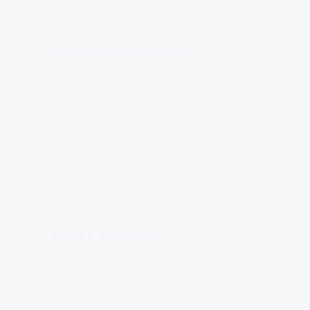
U20-1 Fysieke belasting
Hoe zit jij op jouw bestuurdersstoel? Rechtop? Naar
voren gebogen? Zit je heel gespannen waardoor je
aan het eind van je werkdag hoofdpijn en een zere
nek hebt? Naast het rijden is het laden en lossen een
belangrijk onderdeel van het takenpakket van de
chauffeur. Laadbak in, laadbak uit. In deze zeer
praktijk gerichte training wordt hier specifiek
aandacht aan gegeven voor het behoud van een
gezond lijf.
VANAF € 209,50
Cursus van 1 dag
Bij Oosterpoort of Incompany