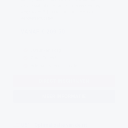
verkeerssituaties veranderen en verkeersregels
wegzakken. Blijf up to date met de cursus
Verkeerseducatie!
VANAF € 209,50
Cursus van 1 dag
7 uren Code95
Helemaal weer up-to-date
DIRECT INSCHRIJVEN
MEER INFORMATIE
U51 - Optimalisatie van de rit