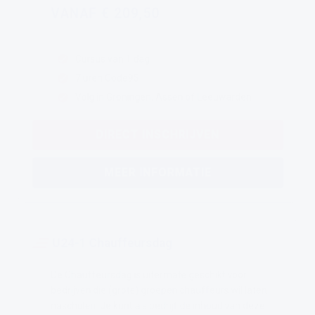
VANAF € 209,50
Cursus van 1 dag
7 uren Code95
Volg in Groningen, Assen of Leeuwarden
DIRECT INSCHRIJVEN
MEER INFORMATIE
U24-1 Chauffeursdag
De Chauffeursdag is uitermate geschikt voor
bedrijven die (grote) groepen chauffeurs wil laten
nascholen. Je kunt als bedrijf de inhoud van deze