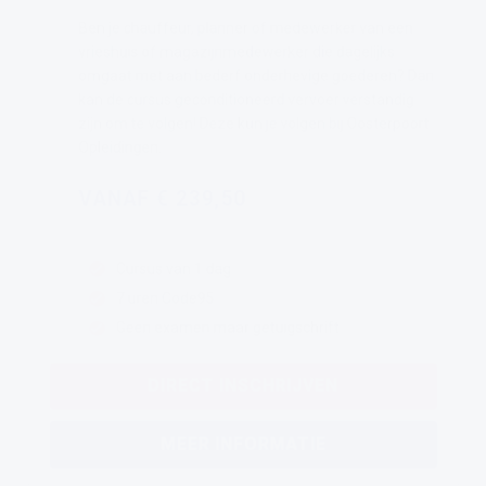
Ben je chauffeur, planner of medewerker van een
vrieshuis of magazijnmedewerker die dagelijks
omgaat met aan bederf onderhevige goederen? Dan
kan de cursus geconditioneerd vervoer verstandig
zijn om te volgen! Deze kun je volgen bij Oosterpoort
Opleidingen.
VANAF € 239,50
Cursus van 1 dag
7 uren Code95
Geen examen maar getuigschrift
DIRECT INSCHRIJVEN
MEER INFORMATIE