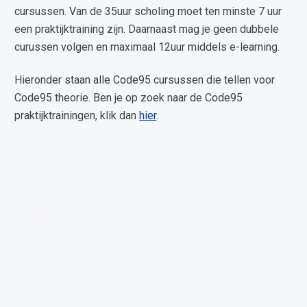
cursussen. Van de 35uur scholing moet ten minste 7 uur
een praktijktraining zijn. Daarnaast mag je geen dubbele
curussen volgen en maximaal 12uur middels e-learning.
Hieronder staan alle Code95 cursussen die tellen voor
Code95 theorie. Ben je op zoek naar de Code95
praktijktrainingen, klik dan
hier
.
Code95 - ADR Opleidingen
Heb je als beroepschauffeur te maken met het
vervoer van gevaarlijke stoffen? Kies dan voor het
volgen van een ADR Cursus en laat deze direct
meetellen voor 14uur Code95 (theorie). Kies uit ADR
Basis, Tank, en/of Klasse 1 en 7.