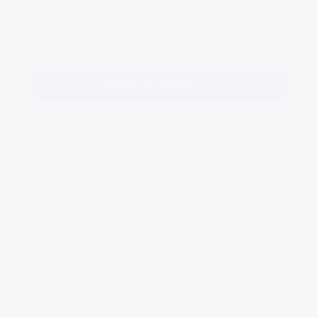
Geen examen maar getuigschrift
DIRECT INSCHRIJVEN
MEER INFORMATIE
U23-1 Digitale tachograaf &
boordcomputers
Een digitale tachograaf registreert je rij- en rusttijden
en de snelheid. Ook houdt de tacho de afgelegde
afstand van het voertuig bij. Rijd jij op een
vrachtwagen, bus of licht bedrijfsvoertuig in het
beroepsgoederenvervoer? Dan moet jouw voertuig
een digitale tachograaf hebben. Weet jij hoe je dit
apparaat moet bedienen? Wij leren het je!