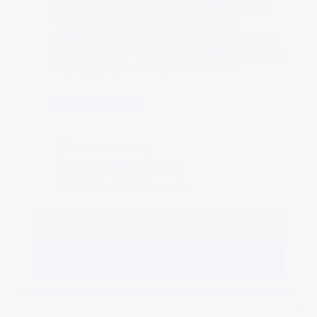
aangetoond dat er wordt voldaan aan de wet- en
regelgeving zoals de ARBO wet. Stelt jouw
werkgever, of de bedrijven waar je op klus gaat, het
verplicht om je VCA-certificaat op zak te hebben? Wij
helpen je graag snel aan je VCA-certificaat!
VANAF € 249
Cursus van 1 dag
Optioneel 7 uren Code95
Certificaat is 10 jaar geldig
DIRECT INSCHRIJVEN
BEKIJK VCA OPLEIDINGEN