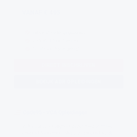
VANAF € 495
Initieel of verlengingscursus
Code95: 14uur (theorie)
Certificaat (5 jaar geldig)
DIRECT INSCHRIJVEN
BEKIJK ADR OPLEIDINGEN
Code95 - VCA Opleidingen
VCA staat voor Veiligheid, gezondheid en milieu
Checklist Aannemers. Met deze checklist wordt