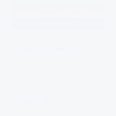
DIRECT INSCHRIJVEN
MEER INFORMATIE
Rijoptimalisatie (dagcursus)
Het voorkomen van schades is zowel voor
chauffeurs als voor werkgevers erg belangrijk.
Schades kosten veel geld en tijd, terwijl deze schades
in veel gevallen voorkomen hadden kunnen worden.
Tijdens de code 95 praktijk cursus Rijoptimalisatie
leer je hoe je veilig én kostenbesparend kan rijden.
VANAF € 425,-