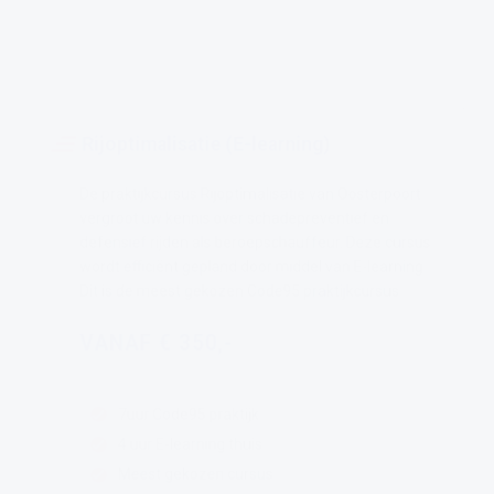
Rijoptimalisatie (E-learning)
De praktijkcursus Rijoptimalisatie van Oosterpoort
vergroot uw kennis over schadepreventief en
defensief rijden als beroepschauffeur. Deze cursus
wordt efficiënt gepland door middel van E-learning.
Dit is de meest gekozen Code95 praktijkcursus
VANAF € 350,-
7uur Code95 praktijk
4 uur E-learning thuis
Meest gekozen cursus