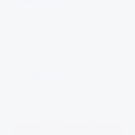
DAF Driver Training
Ben je in het bezit van een (nieuwe) DAF
vrachtwagen. Dan krijg je bij de aflevering van dit
voertuig een voucher voor een DAF Driver Training.
Met de DAF Driver Training haal je meer uit je DAF
truck. De instructeurs van Oosterpoort zijn
gecerficiteerd door de DAF Driver Academy en
speciaal opgeleid om de best mogelijke DAF training
te verzorgen.
VANAF € 350,-
7uur Code95 praktijk
Gecertificeerd DAF Partner
Milieubewust en kostenbesparend
DIRECT INSCHRIJVEN