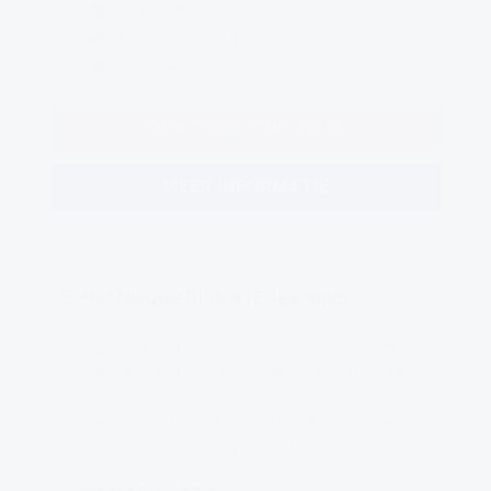
7uur Code95 praktijk
Kostenbesparend
Voorkom ongelukken
DIRECT INSCHRIJVEN
MEER INFORMATIE
Het Nieuwe Rijden (E-learning)
Brandstof besparen, slijtage voorkomen en veilig
rijden zijn de onderwerpen die centraal staan tijdens
deze cursus. Doordat je een deel van deze cursus
thuis (online door middel van E-learning) kan doen is
deze cursus vrijwel dagelijks in te plannen