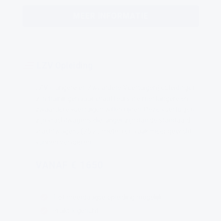
MEER INFORMATIE
LZV Opleiding
LZV (Langere en Zwaardere Voertuigen) opleidingen
zijn trainingen voor chauffeurs die met langere en
zwaardere voertuigen willen rijden. Deze voertuigen
zijn vrachtwagens die langer zijn dan de standaard
vrachtwagens (25.25 meter) en vaak meer gewicht
kunnen vervoeren.
VANAF € 1650
1 of meerdaagse opleiding mogelijk
Praktijk gericht