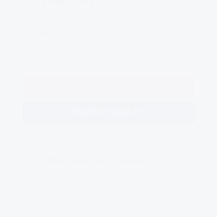
VANAF € 350,-
7uur Code95 praktijk
4 uur E-learning thuis
3 uur durende praktijkrit
DIRECT INSCHRIJVEN
MEER INFORMATIE
Het Nieuwe Rijden (dagcursus)
"Het Nieuwe Rijden" (HNR) is een Nederlandse rijstijl
die gericht is op zuiniger en milieuvriendelijker rijden.
Deze rijstijl wordt niet alleen toegepast op
personenauto's, maar ook op vrachtwagens. Het doel