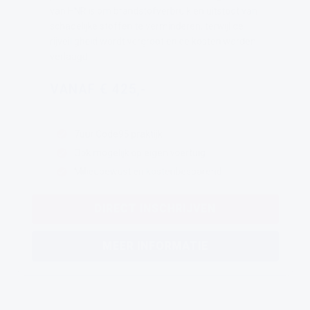
van HNR is om brandstofverbruik en uitstoot van
schadelijke stoffen te verminderen, terwijl de
rijveiligheid wordt vergroot en de kosten worden
verlaagd.
VANAF € 425,-
7uur Code95 praktijk
Ook mogelijk op eigen voertuig
Milieubewust en kostenbesparend
DIRECT INSCHRIJVEN
MEER INFORMATIE