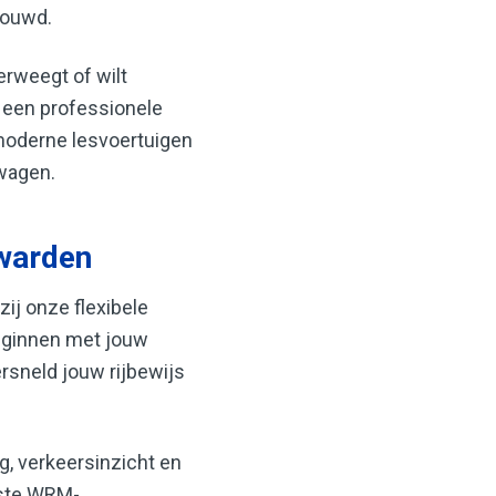
rouwd.
erweegt of wilt
e een professionele
moderne lesvoertuigen
twagen.
uwarden
ij onze flexibele
beginnen met jouw
ersneld jouw rijbewijs
g, verkeersinzicht en
aste WRM-