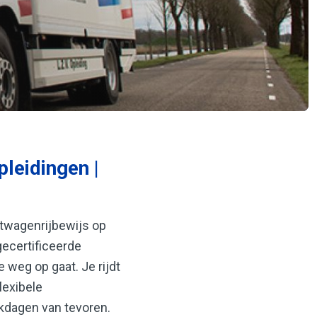
leidingen |
htwagenrijbewijs op
gecertificeerde
e weg op gaat. Je rijdt
lexibele
kdagen van tevoren.