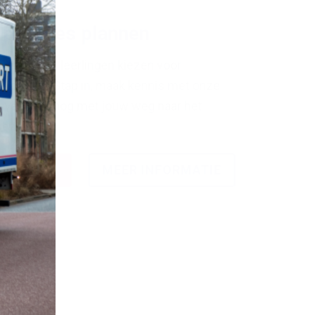
 proefles plannen
rom zoveel leerlingen kiezen voor
eidingen. Stap in, maak kennis met onze
n vandaag nog met jouw weg naar het
ewijs.
 PLANNEN
MEER INFORMATIE