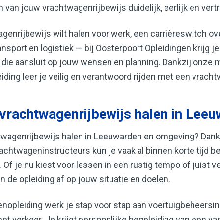
 van jouw vrachtwagenrijbewijs duidelijk, eerlijk en vert
genrijbewijs wilt halen voor werk, een carrièreswitch ov
nsport en logistiek — bij Oosterpoort Opleidingen krijg j
die aansluit op jouw wensen en planning. Dankzij onze 
iding leer je veilig en verantwoord rijden met een vrach
 vrachtwagenrijbewijs halen in Lee
chtwagenrijbewijs halen in Leeuwarden en omgeving? Dankz
rachtwageninstructeurs kun je vaak al binnen korte tijd 
Of je nu kiest voor lessen in een rustig tempo of juist v
n de opleiding af op jouw situatie en doelen.
nopleiding werk je stap voor stap aan voertuigbeheersin
et verkeer. Je krijgt persoonlijke begeleiding van een v