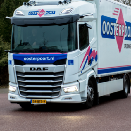
Direct
Ervaar zelf waa
Oosterpoort Opl
aanpak en begi
vrachtwagenrijb
PROEFLES