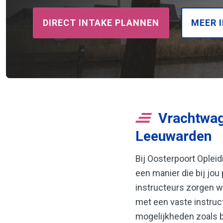
DIRECT INTAKE PLANNEN
MEER 
Vrachtwage
Leeuwarden
Bij Oosterpoort Oplei
een manier die bij jo
instructeurs zorgen wij
met een vaste instructe
mogelijkheden zoals b