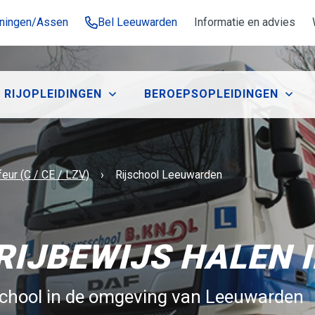
oningen/Assen
Bel Leeuwarden
Informatie en advies
RIJOPLEIDINGEN
BEROEPSOPLEIDINGEN
Huidige:
eur (C / CE / LZV)
Rijschool Leeuwarden
IJBEWIJS HALEN 
rijschool in de omgeving van Leeuwarden