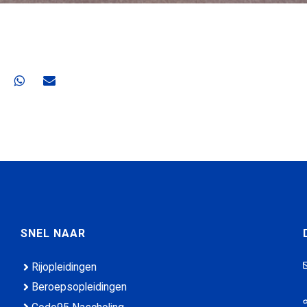
gina op Facebook
ze pagina op X
el deze pagina op LinkedIn
Deel deze pagina op WhatsApp
Deel deze pagina via e-mail
SNEL NAAR
Rijopleidingen
Beroepsopleidingen