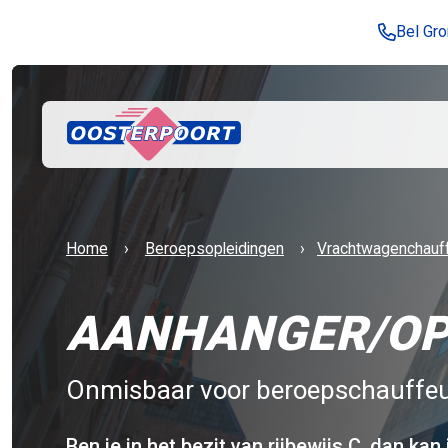
Bel Gr
Home
Beroepsopleidingen
​Vrachtwagenchauff
AANHANGER/OPL
Onmisbaar voor beroepschauffeu
Ben je in het bezit van rijbewijs C, dan kan