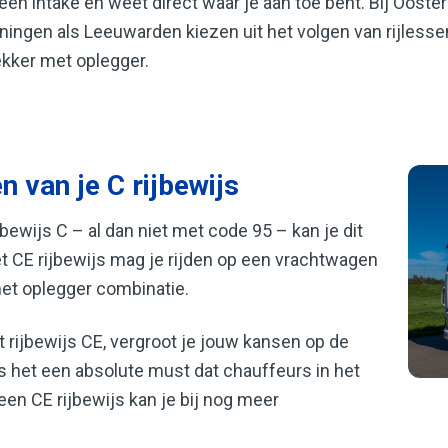
en intake en weet direct waar je aan toe bent. Bij Ooste
oningen als Leeuwarden kiezen uit het volgen van rijles
ekker met oplegger.
n van je C rijbewijs
bewijs C – al dan niet met code 95 – kan je dit
et CE rijbewijs mag je rijden op een vrachtwagen
et oplegger combinatie.
t rijbewijs CE, vergroot je jouw kansen op de
is het een absolute must dat chauffeurs in het
 een CE rijbewijs kan je bij nog meer