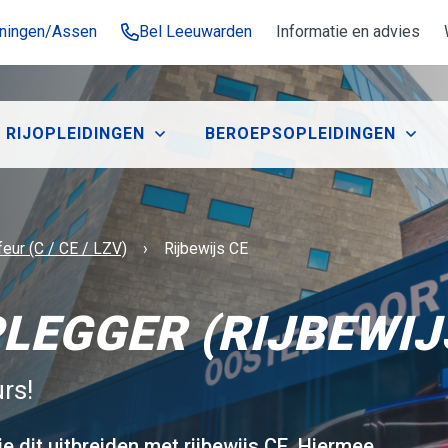
oningen/Assen
Bel Leeuwarden
Informatie en advies
RIJOPLEIDINGEN
BEROEPSOPLEIDINGEN
Huidige:
eur (C / CE / LZV)
Rijbewijs CE
EGGER (RIJBEWIJ
rs!
 je dit uitbreiden met rijbewijs CE. Hiermee