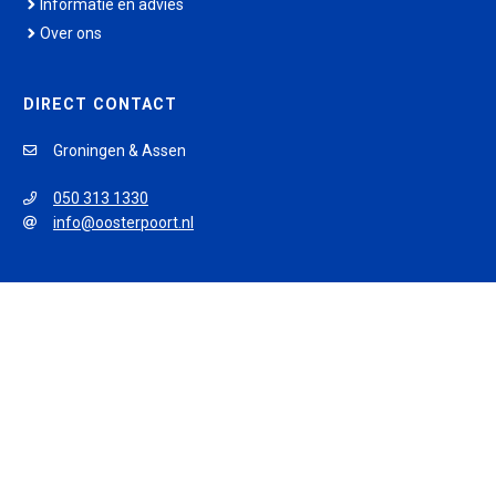
Informatie en advies
Over ons
DIRECT CONTACT
Groningen & Assen
050 313 1330
info@oosterpoort.nl
Leeuwarden
058 288 0004
info@oosterpoort.nl
© 2026 Oosterpoort Opleidingen