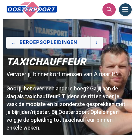
Ope
Men
BEROEPSOPLEIDINGEN
TAXICHAUFFEUR
Vervoer jij binnenkort mensen van A naar B?
Gooi jij het over een andere boeg? Ga jij aan de
slag als taxichauffeur? Tijdens de ritten voer je
vaak de mooiste en bijzonderste gesprekken met
je bijrijder/rijdster. Bij Oosterpoort Opleidingen
volg je de opleiding tot taxichauffeur binnen
enkele weken.