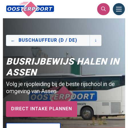
Ope
Men
BUSCHAUFFEUR (D / DE)
BUSRIJBEWIJS HALEN IN
ASSEN
Volg je rijopleiding bij de beste rijschool in de
omgeving van Assen
DIRECT INTAKE PLANNEN