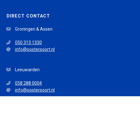
DIRECT CONTACT
Groningen & Assen
050 313 1330
info@oosterpoort.nl
Leeuwarden
058 288 0004
info@oosterpoort.nl
© 2026 Oosterpoort Opleidingen
Algemene voorwaarden
Privacy policy
Disclaimer
Sitemap