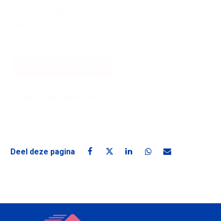
Oosterpoort Opleidingen. Stap in, maak kennis met onze
aanpak en begin vandaag nog met jouw weg naar het
busrijbewijs.
PROEFLES PLANNEN
MEER INFORMATIE
Deel deze pagina
Deel deze pagina op Facebook
Deel deze pagina op X
Deel deze pagina op Linke
Deel deze pagina o
Deel deze pagin