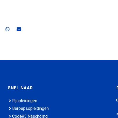
gina op Facebook
ze pagina op X
el deze pagina op LinkedIn
Deel deze pagina op WhatsApp
Deel deze pagina via e-mail
SNEL NAAR
Rijopleidingen
Beroepsopleidingen
Code95 Nascholing