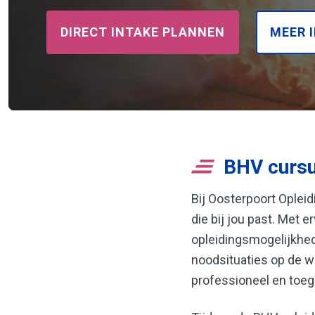
DIRECT INTAKE PLANNEN
MEER 
BHV cursu
Bij Oosterpoort Ople
die bij jou past. Met e
opleidingsmogelijkhed
noodsituaties op de we
professioneel en toega