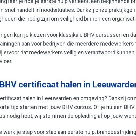
ng leer je hoe je eerste hulp verleent, een beginnende br
n snel handelt in noodsituaties. Dankzij onze praktijkge
gheden die nodig zijn om veiligheid binnen een organisat
dingen kun je kiezen voor klassikale BHV cursussen en da
iningen aan voor bedrijven die meerdere medewerkers te
ij ervoor dat medewerkers veilig en verantwoord kunnen 
vloer.
 BHV certificaat halen in Leeuwarde
certificaat halen in Leeuwarden en omgeving? Dankzij onz
korte tijd starten met jouw BHV cursus. Of je nu een BHV 
us nodig hebt, wij stemmen de opleiding af op jouw wens
 werk je stap voor stap aan eerste hulp, brandbestrijdi