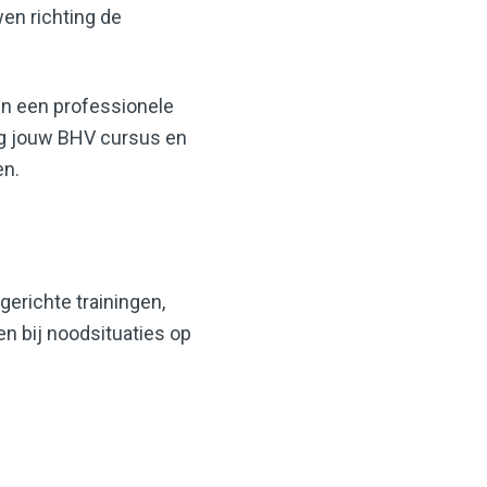
wen richting de
n een professionele
og jouw BHV cursus en
en.
erichte trainingen,
en bij noodsituaties op