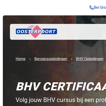
Bel Gr
Home
Beroepsopleidingen
BHV Opleidingen
BHV CERTIFICA
Volg jouw BHV cursus bij een pro