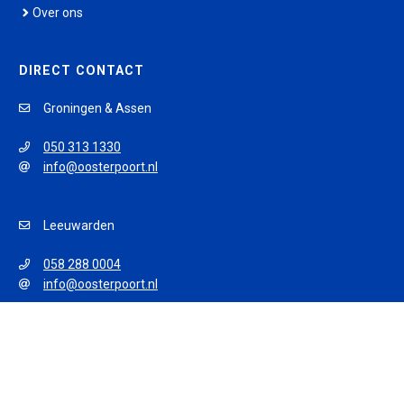
Over ons
DIRECT CONTACT
Groningen & Assen
050 313 1330
info@oosterpoort.nl
Leeuwarden
058 288 0004
info@oosterpoort.nl
© 2026 Oosterpoort Opleidingen
Algemene voorwaarden
Privacy policy
Disclaimer
Sitemap