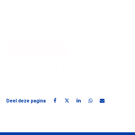
Ervaar zelf waarom zoveel leerlingen kiezen voor
Oosterpoort Opleidingen. Stap in, maak kennis met onze
aanpak en begin vandaag nog met jouw weg naar het CE
rijbewijs.
PROEFLES PLANNEN
MEER INFORMATIE
Deel deze pagina
Deel deze pagina op Facebook
Deel deze pagina op X
Deel deze pagina op Linke
Deel deze pagina o
Deel deze pagin