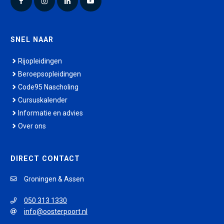
Facebook
Instagram
LinkedIn
YouTube
SNEL NAAR
Rijopleidingen
Beroepsopleidingen
Code95 Nascholing
Cursuskalender
Informatie en advies
Over ons
DIRECT CONTACT
Groningen & Assen
050 313 1330
info@oosterpoort.nl