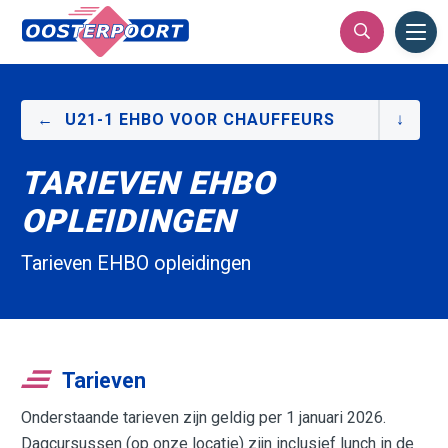
Ope
Men
U21-1 EHBO VOOR CHAUFFEURS
TARIEVEN EHBO
OPLEIDINGEN
​Tarieven EHBO opleidingen
Tarieven
Onderstaande tarieven zijn geldig per 1 januari 2026.
Dagcursussen (op onze locatie) zijn inclusief lunch in de