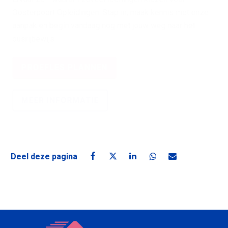
Oosterpoort Opleidingen. Stap in, maak kennis met onze
aanpak en begin vandaag nog met jouw weg naar het
busrijbewijs.
PROEFLES PLANNEN
MEER INFORMATIE
Deel deze pagina
Deel deze pagina op Facebook
Deel deze pagina op X
Deel deze pagina op Linke
Deel deze pagina o
Deel deze pagin