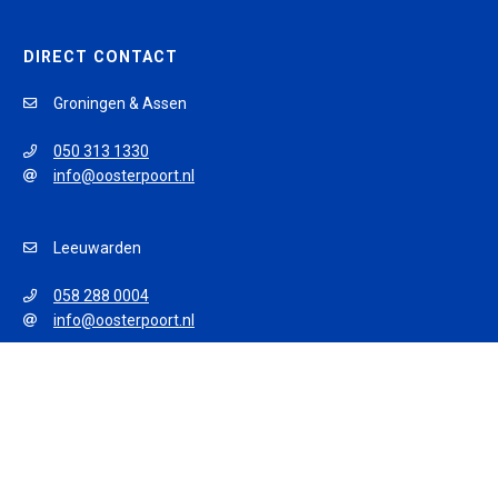
DIRECT CONTACT
Groningen & Assen
050 313 1330
info@oosterpoort.nl
Leeuwarden
058 288 0004
info@oosterpoort.nl
© 2026 Oosterpoort Opleidingen
Algemene voorwaarden
Privacy policy
Disclaimer
Sitemap