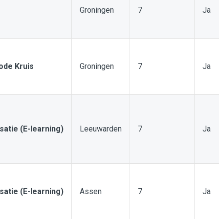
Groningen
7
Ja
ode Kruis
Groningen
7
Ja
isatie (E-learning)
Leeuwarden
7
Ja
isatie (E-learning)
Assen
7
Ja