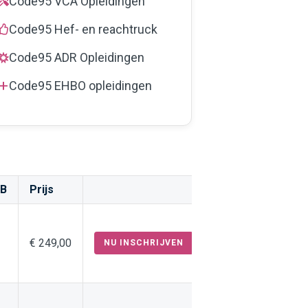
Code95 VCA Opleidingen
Code95 Hef- en reachtruck
Code95 ADR Opleidingen
Code95 EHBO opleidingen
B
Prijs
Inschrijven
€ 249,00
NU INSCHRIJVEN