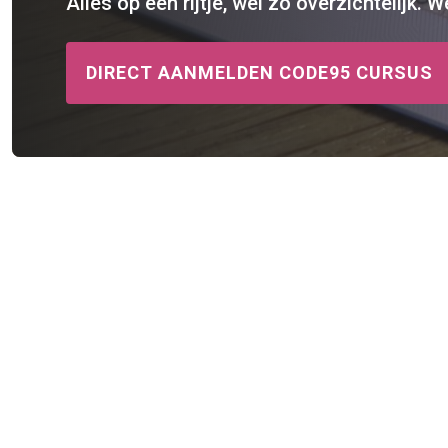
Alles op een rijtje, wel zo overzichtelijk.
DIRECT AANMELDEN CODE95 CURSUS