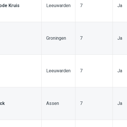
ode Kruis
Leeuwarden
7
Ja
Groningen
7
Ja
Leeuwarden
7
Ja
uck
Assen
7
Ja